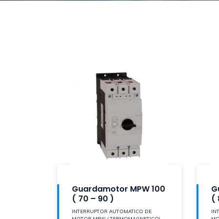
Guardamotor MPW 100
G
( 70 – 90 )
( 
INTERRUPTOR AUTOMATICO DE
IN
MOTOR MPW ( TERMOMAGNETICO)
MO