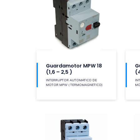
Guardamotor MPW 18
G
(1,6 – 2,5 )
(4
INTERRUPTOR AUTOMATICO DE
IN
MOTOR MPW ( TERMOMAGNETICO)
MO