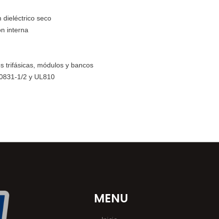
 dieléctrico seco
ón interna
s trifásicas, módulos y bancos
60831-1/2 y UL810
MENU