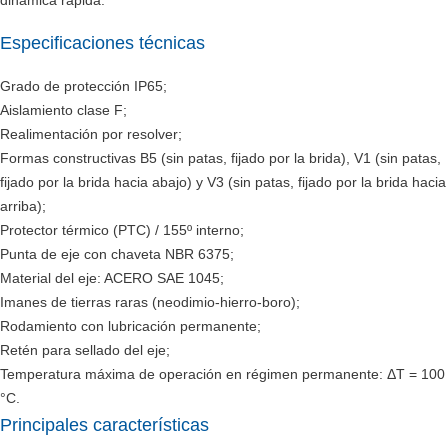
dinámica rápida.
Especificaciones técnicas
Grado de protección IP65;
Aislamiento clase F;
Realimentación por resolver;
Formas constructivas B5 (sin patas, fijado por la brida), V1 (sin patas,
fijado por la brida hacia abajo) y V3 (sin patas, fijado por la brida hacia
arriba);
Protector térmico (PTC) / 155º interno;
Punta de eje con chaveta NBR 6375;
Material del eje: ACERO SAE 1045;
Imanes de tierras raras (neodimio-hierro-boro);
Rodamiento con lubricación permanente;
Retén para sellado del eje;
Temperatura máxima de operación en régimen permanente: ΔT = 100
°C.
Principales características