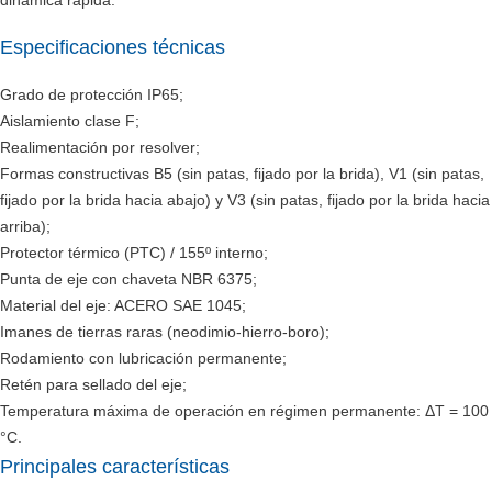
dinámica rápida.
Especificaciones técnicas
Grado de protección IP65;
Aislamiento clase F;
Realimentación por resolver;
Formas constructivas B5 (sin patas, fijado por la brida), V1 (sin patas,
fijado por la brida hacia abajo) y V3 (sin patas, fijado por la brida hacia
arriba);
Protector térmico (PTC) / 155º interno;
Punta de eje con chaveta NBR 6375;
Material del eje: ACERO SAE 1045;
Imanes de tierras raras (neodimio-hierro-boro);
Rodamiento con lubricación permanente;
Retén para sellado del eje;
Temperatura máxima de operación en régimen permanente: ΔT = 100
°C.
Principales características