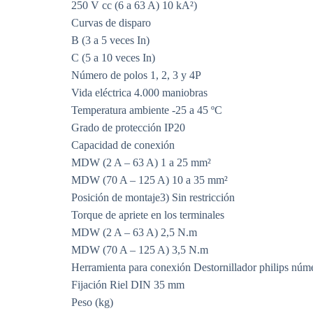
250 V cc (6 a 63 A) 10 kA²)
Curvas de disparo
B (3 a 5 veces In)
C (5 a 10 veces In)
Número de polos 1, 2, 3 y 4P
Vida eléctrica 4.000 maniobras
Temperatura ambiente -25 a 45 ºC
Grado de protección IP20
Capacidad de conexión
MDW (2 A – 63 A) 1 a 25 mm²
MDW (70 A – 125 A) 10 a 35 mm²
Posición de montaje3) Sin restricción
Torque de apriete en los terminales
MDW (2 A – 63 A) 2,5 N.m
MDW (70 A – 125 A) 3,5 N.m
Herramienta para conexión Destornillador philips núm
Fijación Riel DIN 35 mm
Peso (kg)