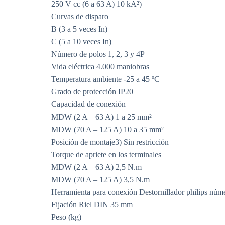
250 V cc (6 a 63 A) 10 kA²)
Curvas de disparo
B (3 a 5 veces In)
C (5 a 10 veces In)
Número de polos 1, 2, 3 y 4P
Vida eléctrica 4.000 maniobras
Temperatura ambiente -25 a 45 ºC
Grado de protección IP20
Capacidad de conexión
MDW (2 A – 63 A) 1 a 25 mm²
MDW (70 A – 125 A) 10 a 35 mm²
Posición de montaje3) Sin restricción
Torque de apriete en los terminales
MDW (2 A – 63 A) 2,5 N.m
MDW (70 A – 125 A) 3,5 N.m
Herramienta para conexión Destornillador philips núm
Fijación Riel DIN 35 mm
Peso (kg)