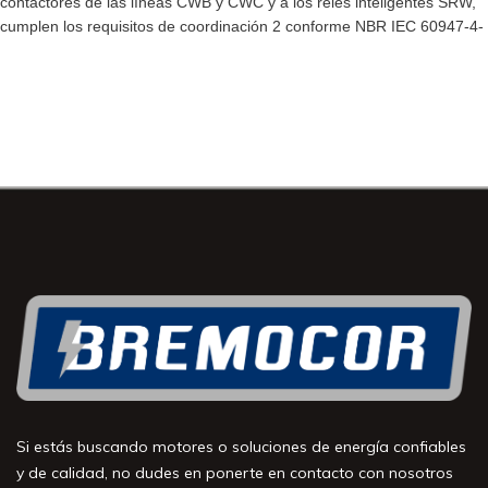
contactores de las líneas CWB y CWC y a los relés inteligentes SRW,
cumplen los requisitos de coordinación 2 conforme NBR IEC 60947-4-
Si estás buscando motores o soluciones de energía confiables
y de calidad, no dudes en ponerte en contacto con nosotros